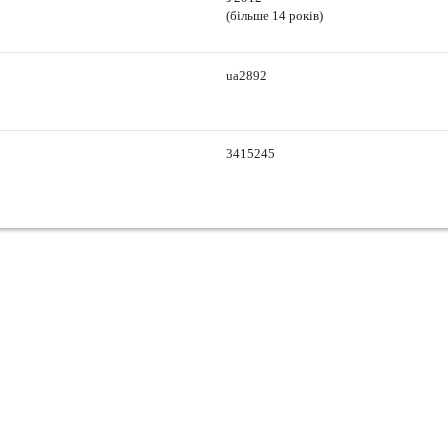
(більше 14 років)
ua2892
3415245