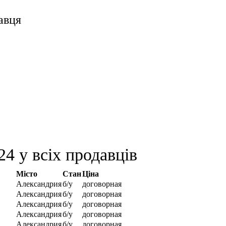
авця
4 у всіх продавців
Місто
Стан
Ціна
Александрия
б/у
договорная
Александрия
б/у
договорная
Александрия
б/у
договорная
Александрия
б/у
договорная
Александрия
б/у
договорная