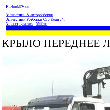
Razborki
com
Запчастини & авторозборки
Запчастини
Розборки
Сто
Коди з/ч
Зареєструватися
|
Увійти
КРЫЛО ПЕРЕДНЕЕ Л