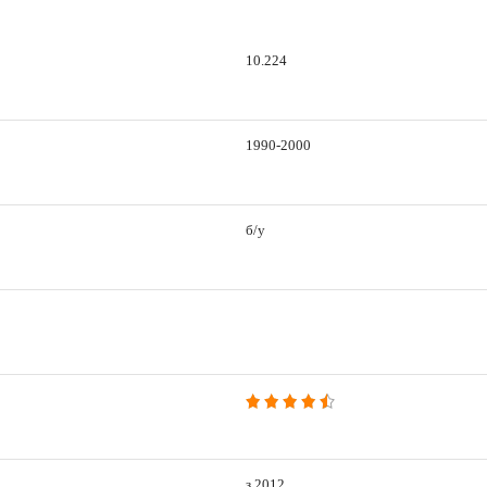
10.224
1990-2000
б/у
з 2012