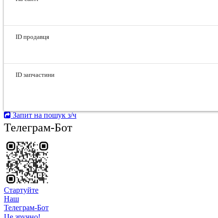
ID продавця
ID запчастини
Запит на пошук з/ч
Телеграм-Бот
Стартуйте
Hаш
Телеграм-Бот
Це зручно!