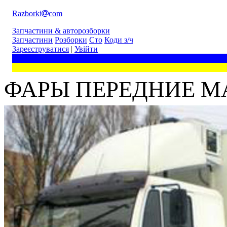
Razborki
com
Запчастини & авторозборки
Запчастини
Розборки
Сто
Коди з/ч
Зареєструватися
|
Увійти
ФАРЫ ПЕРЕДНИЕ MA