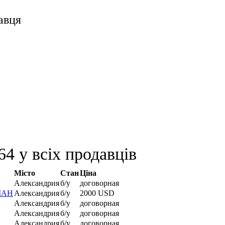
авця
4 у всіх продавців
Місто
Стан
Ціна
Александрия
б/у
договорная
 МАН
Александрия
б/у
2000 USD
Александрия
б/у
договорная
Александрия
б/у
договорная
Александрия
б/у
договорная