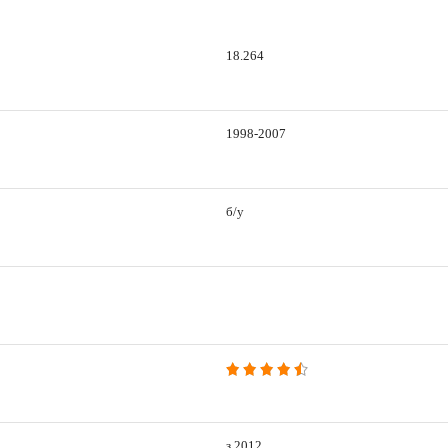
18.264
1998-2007
б/у
з 2012