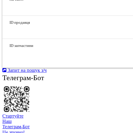
ID продавця
ID запчастини
Запит на пошук з/ч
Телеграм-Бот
Стартуйте
Hаш
Телеграм-Бот
Це зручно!