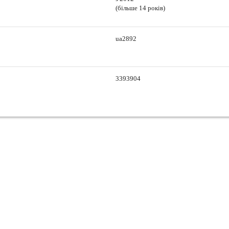
(більше 14 років)
ua2892
3393904