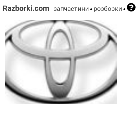
Razborki.com
запчастини
розборки