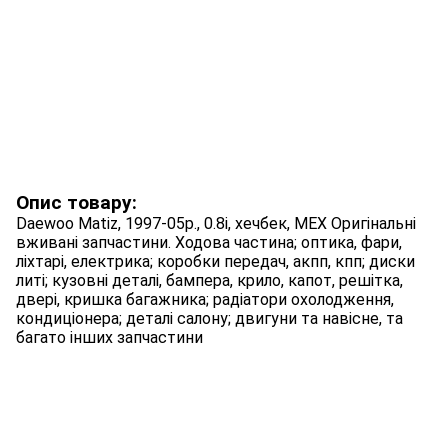
Опис товару:
Daewoo Matiz, 1997-05p., 0.8i, хечбек, МЕХ Оригінальні
вживані запчастини. Ходова частина; оптика, фари,
ліхтарі, електрика; коробки передач, акпп, кпп; диски
литі; кузовні деталі, бампера, крило, капот, решітка,
двері, кришка багажника; радіатори охолодження,
кондиціонера; деталі салону; двигуни та навісне, та
багато інших запчастини