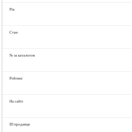
Рік
Стан
№ за каталогом
Рейтинг
На сайті
ID продавця