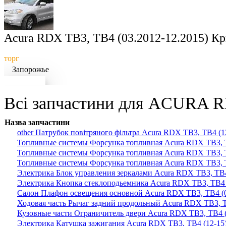
Acura RDX TB3, TB4 (03.2012-12.2015) Кр
торг
Запорожье
Докладніше
Всі запчастини для ACURA RD
Назва запчастини
other Патрубок повітряного фільтра Acura RDX TB3, TB4 (1
Топливные системы Форсунка топливная Acura RDX TB3, T
Топливные системы Форсунка топливная Acura RDX TB3, T
Топливные системы Форсунка топливная Acura RDX TB3, T
Электрика Блок управления зеркалами Acura RDX TB3, TB4
Электрика Кнопка стеклоподьемника Acura RDX TB3, TB4 
Салон Плафон освещения основной Acura RDX TB3, TB4 (0
Ходовая часть Рычаг задний продольный Acura RDX TB3, T
Кузовные части Ограничитель двери Acura RDX TB3, TB4 (
Электрика Катушка зажигания Acura RDX TB3, TB4 (12-15