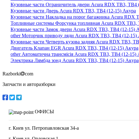
Кузовные части Ограничитель двери Acura RDX TB3, TB4 (
Кузовные части Дверь Acura RDX TB3, TB4 (12-15) Акура
Кузовные части Накладка на порог багажника Acura RDX T
Топливные системы Форсунка топливная Acura RDX TB3, T
Кузовные части Замок двери Acura RDX TB3, TB4 (12-15) 
other Моторчик приводу ляди Acura RDX TB3, TB4 (12-15)
Кузовные части Четверть кузова задняя Acura RDX TB3, TB
Двигатель Клапан EGR Acura RDX TB3, TB4 (12-15) Акура
other Автоматична трансмісія Acura RDX TB3, TB4 (12-15)
Электрика Лямбда зонд Acura RDX TB3, TB4 (12-15) Акура
Razborki
com
Запчасти и авторазборки
ОФИСЫ
г. Киев ул. Петропавловская 34-а
г. Киев ул. Орловская 1