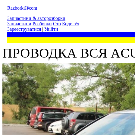
Razborki
com
Запчастини & авторозборки
Запчастини
Розборки
Сто
Коди з/ч
Зареєструватися
|
Увійти
ПРОВОДКА ВСЯ ACUR