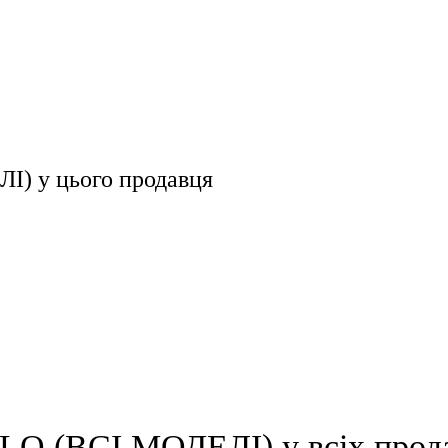
ЛІ)
у цього продавця
LO (ВСІ МОДЕЛІ) у всіх прод