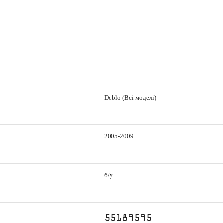
Doblo (Всі моделі)
2005-2009
б/у
55189595