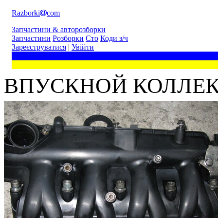
Razborki
com
Запчастини & авторозборки
Запчастини
Розборки
Сто
Коди з/ч
Зареєструватися
|
Увійти
ВПУСКНОЙ КОЛЛЕКТО