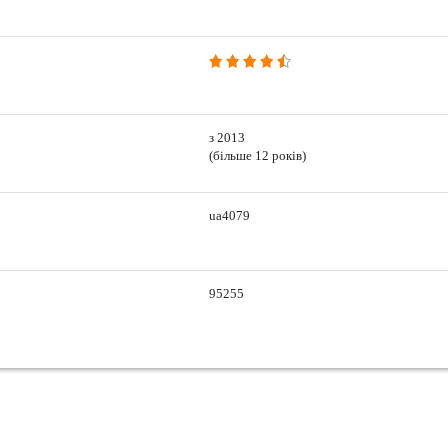
з 2013
(більше 12 років)
ua4079
95255