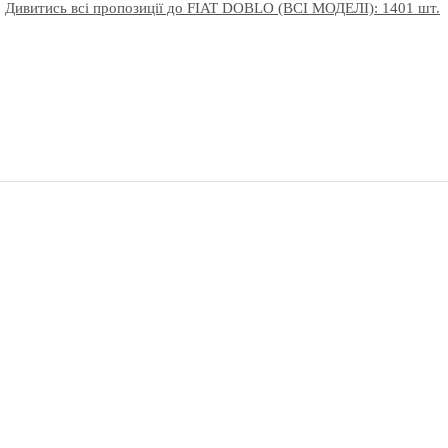
Дивитись всі пропозиції до FIAT DOBLO (ВСІ МОДЕЛІ): 1401 шт.