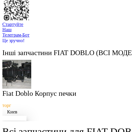
Стартуйте
Hаш
Телеграм-Бот
Це зручно!
Інші запчастини
FIAT DOBLO (ВСІ МОДЕ
Fiat Doblo Корпус печки
торг
Киев
Докладніше
Всі запчастини для FIAT DOB