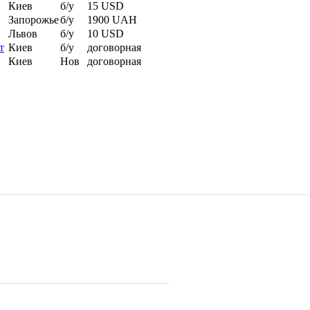
Киев
б/у
15 USD
Запорожье
б/у
1900 UAH
Львов
б/у
10 USD
т
Киев
б/у
договорная
Киев
Нов
договорная