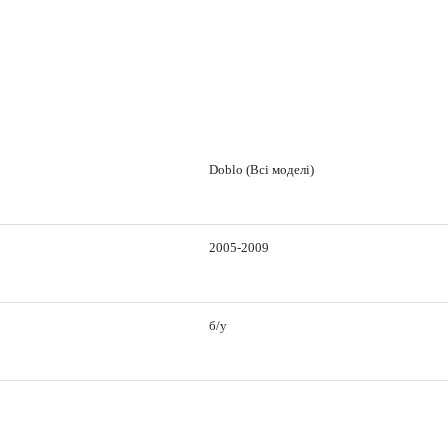
Doblo (Всі моделі)
2005-2009
б/у