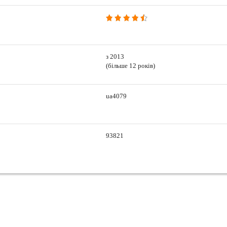
з 2013
(більше 12 років)
ua4079
93821