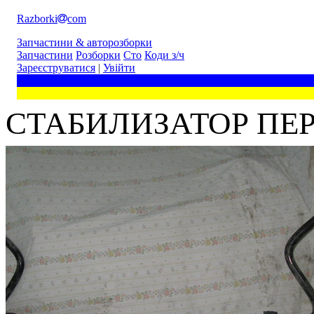
Razborki
com
Запчастини & авторозборки
Запчастини
Розборки
Сто
Коди з/ч
Зареєструватися
|
Увійти
СТАБИЛИЗАТОР ПЕР