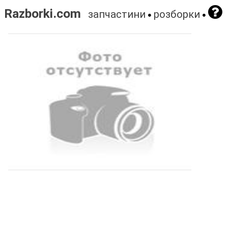
Razborki.com
запчастини
розборки