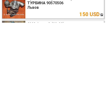
ТУРБИНА
90570506
Львов
150 USD
GMC Astra G (98-09)
АМОРТИЗАТОР ПЕРЕДНІЙ ЛІВИЙ OPEL
ZAFIRA B
2004
Львів
800 UAH
Opel Astra G
ЗЕРКАЛО ЛЕВОЕ
Киев
договорная
Opel Astra G (1998-2004)
БЛОК УПРАВЛЕНИЯ ВЕНТИЛЯТОРАМИ
09131731
Львов
30 USD