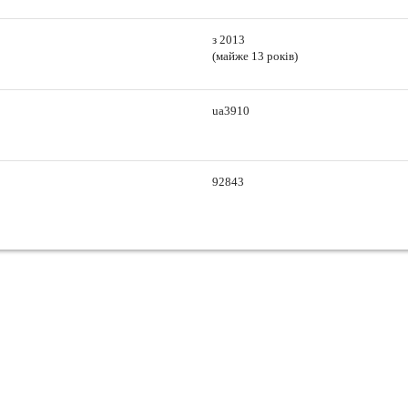
з 2013
(майже 13 років)
ua3910
92843