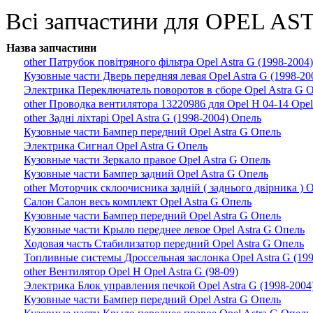
Всі запчастини для OPEL ASTR
Назва запчастини
other Патрубок повітряного фільтра Opel Astra G (1998-2004
Кузовные части Дверь передняя левая Opel Astra G (1998-20
Электрика Переключатель поворотов в сборе Opel Astra G 
other Проводка вентилятора 13220986 для Opel H 04-14 Opel 
other Задні ліхтарі Opel Astra G (1998-2004) Опель
Кузовные части Бампер передний Opel Astra G Опель
Электрика Сигнал Opel Astra G Опель
Кузовные части Зеркало правое Opel Astra G Опель
Кузовные части Бампер задний Opel Astra G Опель
other Моторчик склоочисника задній ( заднього двірника ) O
Салон Салон весь комплект Opel Astra G Опель
Кузовные части Бампер передний Opel Astra G Опель
Кузовные части Крыло переднее левое Opel Astra G Опель
Ходовая часть Стабилизатор передний Opel Astra G Опель
Топливные системы Дроссельная заслонка Opel Astra G (19
other Вентилятор Opel H Opel Astra G (98-09)
Электрика Блок управления печкой Opel Astra G (1998-2004
Кузовные части Бампер передний Opel Astra G Опель