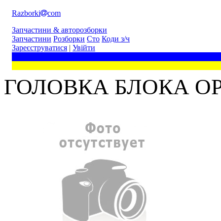
Razborki
com
Запчастини & авторозборки
Запчастини
Розборки
Сто
Коди з/ч
Зареєструватися
|
Увійти
ГОЛОВКА БЛОКА OPE