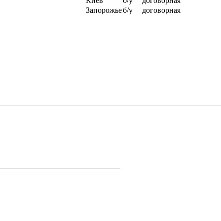
Киев
б/у
договорная
Запорожье
б/у
договорная