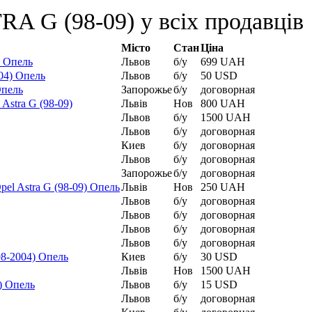
A G (98-09) у всіх продавців
Місто
Стан
Ціна
) Опель
Львов
б/у
699 UAH
04) Опель
Львов
б/у
50 USD
Опель
Запорожье
б/у
договорная
Astra G (98-09)
Львів
Нов
800 UAH
Львов
б/у
1500 UAH
Львов
б/у
договорная
Киев
б/у
договорная
Львов
б/у
договорная
Запорожье
б/у
договорная
pel Astra G (98-09) Опель
Львів
Нов
250 UAH
Львов
б/у
договорная
Львов
б/у
договорная
Львов
б/у
договорная
Львов
б/у
договорная
98-2004) Опель
Киев
б/у
30 USD
Львів
Нов
1500 UAH
) Опель
Львов
б/у
15 USD
Львов
б/у
договорная