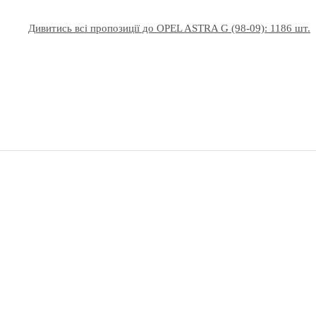
Дивитись всі пропозиції до OPEL ASTRA G (98-09): 1186 шт.