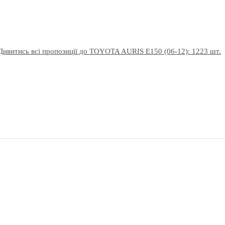
Дивитись всі пропозиції до TOYOTA AURIS E150 (06-12): 1223 шт.