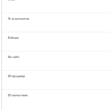
№ за каталогом
Рейтинг
На сайті
ID продавця
ID запчастини