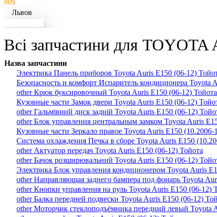
80$
Львов
Докладніше
Всі запчастини для TOYOTA A
Назва запчастини
Электрика Панель приборов Toyota Auris E150 (06-12) Тойо
Безопасность и комфорт Испаритель кондиционера Toyota Au
other Крюк буксировочный Toyota Auris E150 (06-12) Тойота
Кузовные части Замок двери Toyota Auris E150 (06-12) Тойо
other Гальмівний диск задній Toyota Auris E150 (06-12) Тойо
other Блок управления центральным замком Toyota Auris E15
Кузовные части Зеркало правое Toyota Auris E150 (10.2006-
Система охлаждения Печка в сборе Toyota Auris E150 (10.20
other Актуатор передач Toyota Auris E150 (06-12) Тойота
other Бачок розширювальний Toyota Auris E150 (06-12) Тойо
Электрика Блок управления кондиционером Toyota Auris E15
other Направляющая заднего бампера под фонарь Toyota Auri
other Кнопки управления на руль Toyota Auris E150 (06-12) 
other Балка передней подвески Toyota Auris E150 (06-12) То
other Моторчик стеклоподъёмника передний левый Toyota Au