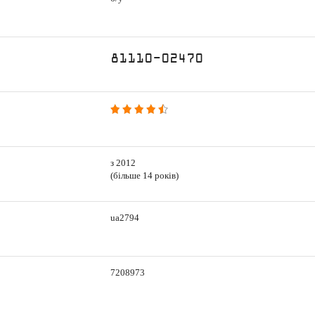
81110-02470
з 2012
(більше 14 років)
ua2794
7208973