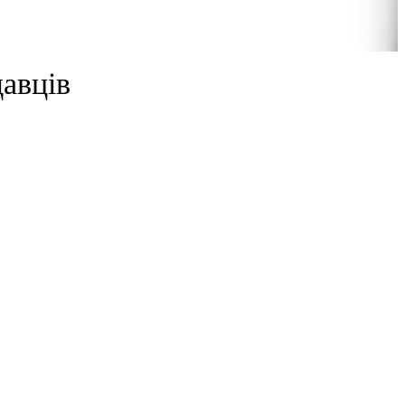
8
авців