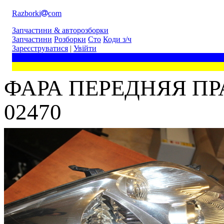
Razborki
com
Запчастини & авторозборки
Запчастини
Розборки
Сто
Коди з/ч
Зареєструватися
|
Увійти
ФАРА ПЕРЕДНЯЯ ПРАВ
02470