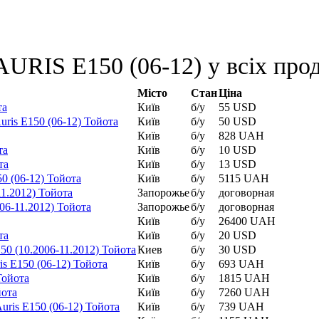
URIS E150 (06-12) у всіх прод
Місто
Стан
Ціна
та
Київ
б/у
55 USD
ris E150 (06-12) Тойота
Київ
б/у
50 USD
Київ
б/у
828 UAH
та
Київ
б/у
10 USD
та
Київ
б/у
13 USD
0 (06-12) Тойота
Київ
б/у
5115 UAH
11.2012) Тойота
Запорожье
б/у
договорная
06-11.2012) Тойота
Запорожье
б/у
договорная
Київ
б/у
26400 UAH
та
Київ
б/у
20 USD
0 (10.2006-11.2012) Тойота
Киев
б/у
30 USD
s E150 (06-12) Тойота
Київ
б/у
693 UAH
Тойота
Київ
б/у
1815 UAH
йота
Київ
б/у
7260 UAH
ris E150 (06-12) Тойота
Київ
б/у
739 UAH