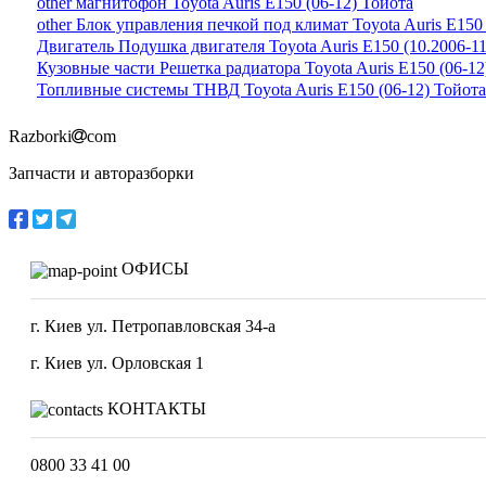
other магнитофон Toyota Auris E150 (06-12) Тойота
other Блок управления печкой под климат Toyota Auris E150
Двигатель Подушка двигателя Toyota Auris E150 (10.2006-11
Кузовные части Решетка радиатора Toyota Auris E150 (06-12
Топливные системы ТНВД Toyota Auris E150 (06-12) Тойота
Razborki
com
Запчасти и авторазборки
ОФИСЫ
г. Киев ул. Петропавловская 34-а
г. Киев ул. Орловская 1
КОНТАКТЫ
0800 33 41 00