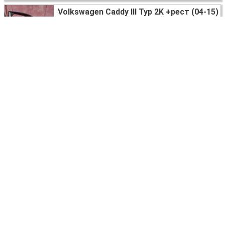
Volkswagen Caddy III Typ 2K +рест (04-15)
РУЧКА ПЕРЕДНЕЙ ПРАВОЙ ДВЕРИ
Житомир
3500
UAH
Volkswagen Caddy III Typ 2K +рест (04-15)
БОКОВИНА КУЗОВА ЛЕВАЯ
Житомир
6000
UAH
Volkswagen Caddy 3 (2003-2020)
ТОПЛИВНЫЙ БАК
2K0201085G
Львов
120 USD
Volkswagen Caddy 3 (2003-2020)
КАПОТ
Житомир