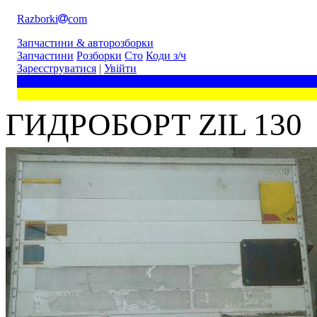
Razborki
com
Запчастини & авторозборки
Запчастини
Розборки
Сто
Коди з/ч
Зареєструватися
|
Увійти
ГИДРОБОРТ ZIL 130