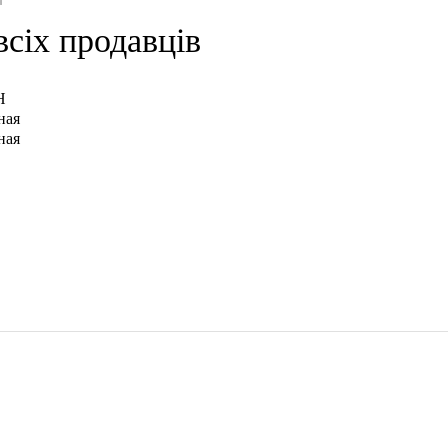
всіх продавців
H
ная
ная