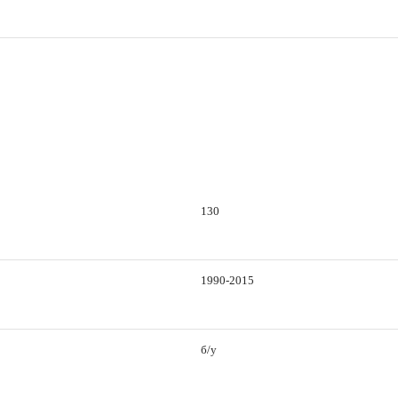
130
1990-2015
б/у