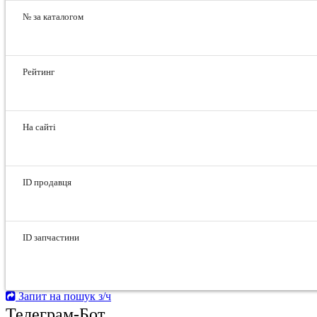
№ за каталогом
Рейтинг
На сайті
ID продавця
ID запчастини
Запит на пошук з/ч
Телеграм-Бот