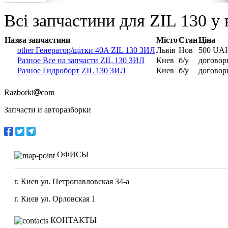
Всі запчастини для ZIL 130 у 
Назва запчастини
Місто
Стан
Ціна
other Генератор/щітки 40A ZIL 130 ЗИЛ
Львів
Нов
500 UA
Разное Все на запчасти ZIL 130 ЗИЛ
Киев
б/у
договор
Разное Гидроборт ZIL 130 ЗИЛ
Киев
б/у
договор
Razborki
com
Запчасти и авторазборки
ОФИСЫ
г. Киев ул. Петропавловская 34-а
г. Киев ул. Орловская 1
КОНТАКТЫ