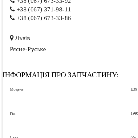
+38 (067) 673-33-92
+38 (067) 371-98-11
+38 (067) 673-33-86
Львів
Рясне-Руське
ІНФОРМАЦІЯ ПРО ЗАПЧАСТИНУ:
Модель
E39
Рік
199
Стан
б/у