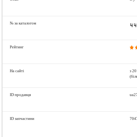
№ за каталогом
44
Рейтинг
На сайті
з 20
(біл
ID продавця
ua2
ID запчастини
704