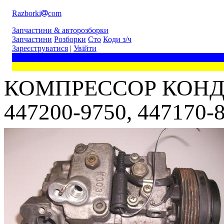
Razborki
com
Запчастини & авторозборки
Запчастини
Розборки
Сто
Коди з/ч
Зареєструватися
|
Увійти
КОМПРЕССОР КОНДИЦ
447200-9750, 447170-