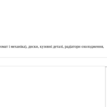
ат і механіка), диски, кузовні деталі, радіатори охолодження,