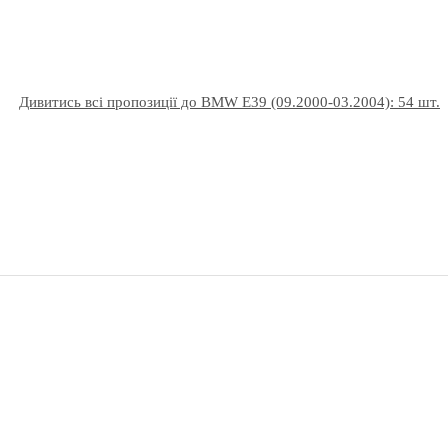
Дивитись всі пропозиції до BMW E39 (09.2000-03.2004): 54 шт.