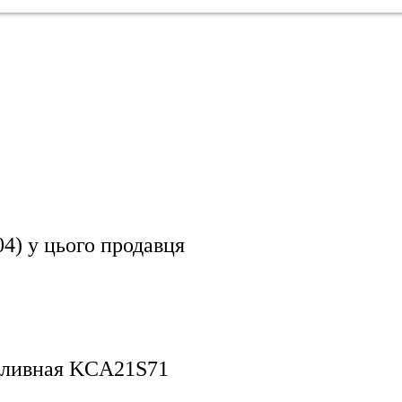
04)
у цього продавця
пливная KCA21S71