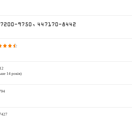
7200-9750, 447170-8442
12
ьше 14 років)
794
7427