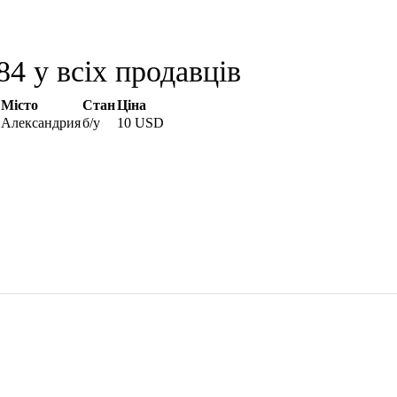
4 у всіх продавців
Місто
Стан
Ціна
Александрия
б/у
10 USD