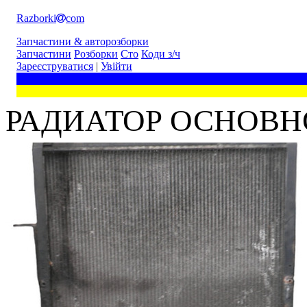
Razborki
com
Запчастини & авторозборки
Запчастини
Розборки
Сто
Коди з/ч
Зареєструватися
|
Увійти
РАДИАТОР ОСНОВНО