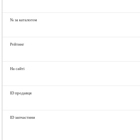
№ за каталогом
Рейтинг
На сайті
ID продавця
ID запчастини