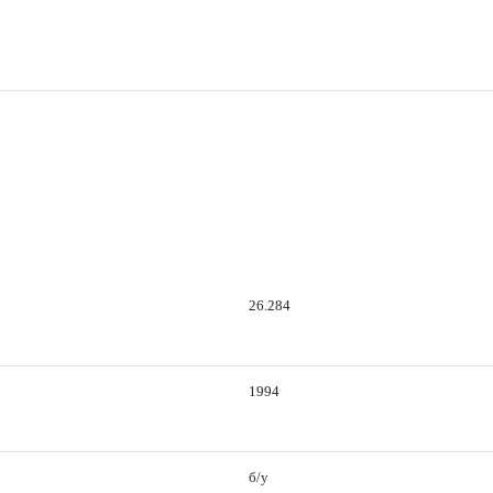
26.284
1994
б/у