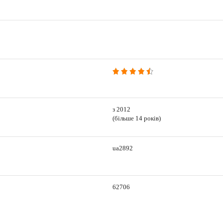
з 2012
(більше 14 років)
ua2892
62706