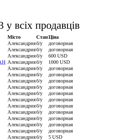
 у всіх продавців
Місто
Стан
Ціна
Александрия
б/у
договорная
Александрия
б/у
договорная
Александрия
б/у
600 USD
МАН
Александрия
б/у
1000 USD
Александрия
б/у
договорная
Александрия
б/у
договорная
Александрия
б/у
договорная
Александрия
б/у
договорная
Александрия
б/у
договорная
Александрия
б/у
договорная
Александрия
б/у
договорная
Александрия
б/у
договорная
Александрия
б/у
договорная
Александрия
б/у
договорная
Александрия
б/у
договорная
Александрия
б/у
5 USD