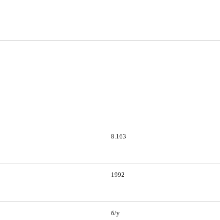
8.163
1992
б/у