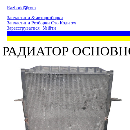
Razborki
com
Запчастини & авторозборки
Запчастини
Розборки
Сто
Коди з/ч
Зареєструватися
|
Увійти
РАДИАТОР ОСНОВНО