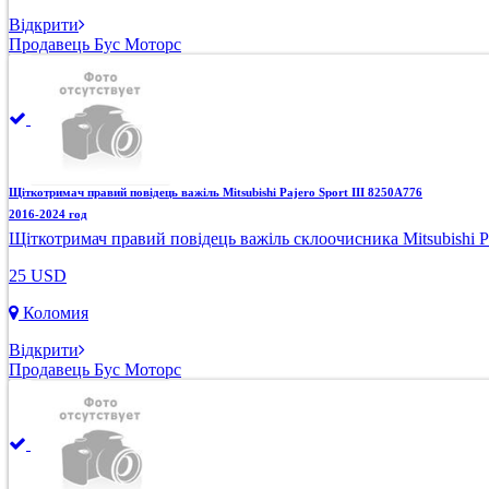
Відкрити
Продавець Бус Моторс
Щіткотримач правий повідець важіль Mitsubishi Pajero Sport III 8250A776
2016-2024 год
Щіткотримач правий повідець важіль склоочисника Mitsubishi Pa
25 USD
Коломия
Відкрити
Продавець Бус Моторс