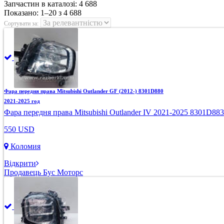
Запчастин в каталозі:
4 688
Показано:
1–20 з 4 688
Сортувати за:
Фара передня права Mitsubishi Outlander GF (2012-) 8301D880
2021-2025 год
Фара передня права Mitsubishi Outlander IV 2021-2025 8301D883
550 USD
Коломия
Відкрити
Продавець Бус Моторс