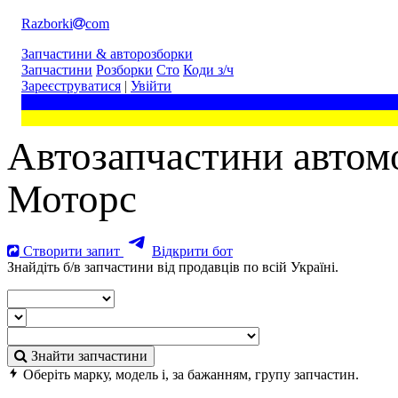
Razborki
com
Запчастини & авторозборки
Запчастини
Розборки
Сто
Коди з/ч
Зареєструватися
|
Увійти
Автозапчастини автомо
Моторс
Створити запит
Відкрити бот
Знайдіть б/в запчастини від продавців по всій Україні.
Знайти запчастини
Оберіть марку, модель і, за бажанням, групу запчастин.