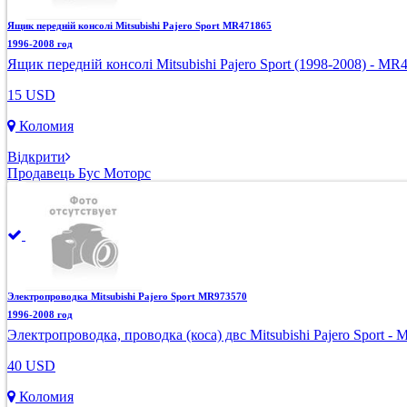
Ящик передній консолі Mitsubishi Pajero Sport MR471865
1996-2008 год
Ящик передній консолі Mitsubishi Pajero Sport (1998-2008) - MR
15 USD
Коломия
Відкрити
Продавець Бус Моторс
Электропроводка Mitsubishi Pajero Sport MR973570
1996-2008 год
Электропроводка, проводка (коса) двс Mitsubishi Pajero Sport -
40 USD
Коломия