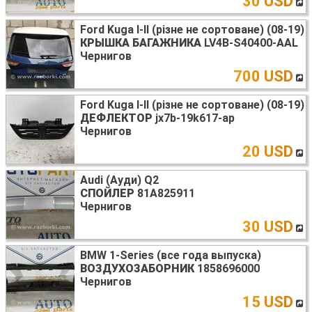
30 USD
Ford Kuga I-II (різне не сортоване) (08-19)
КРЫШКА БАГАЖНИКА
LV4B-S40400-AAL
Чернигов
700 USD
Ford Kuga I-II (різне не сортоване) (08-19)
ДЕФЛЕКТОР
jx7b-19k617-ap
Чернигов
20 USD
Audi (Ауди) Q2
СПОЙЛЕР
81A825911
Чернигов
30 USD
BMW 1-Series (все года выпуска)
ВОЗДУХОЗАБОРНИК
1858696000
Чернигов
15 USD