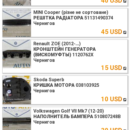
40 USD
MINI Cooper (різне не сортоване)
РЕШІТКА РАДІАТОРА
51131490374
Чернигов
45 USD
Renault ZOE (2012-...)
КРОНШТЕЙН ГЕНЕРАТОРА
(ВИСКОМУФТЫ)
1120762X
Чернигов
15 USD
Skoda Superb
КРИШКА МОТОРА
038103925
Чернигов
10 USD
Volkswagen Golf VII Mk7 (12-20)
НАПОЛНИТЕЛЬ БАМПЕРА
510807248B
Чернигов