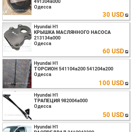
491304а000
Одесса
30 USD
Hyundai H1
КРЫШКА МАСЛЯННОГО НАСОСА
213134а000
Одесса
60 USD
Hyundai H1
ТОРСИОН
541104а200 541204а200
Одесса
100 USD
Hyundai H1
ТРАПЕЦИЯ
982004а000
Одесса
50 USD
Hyundai H1