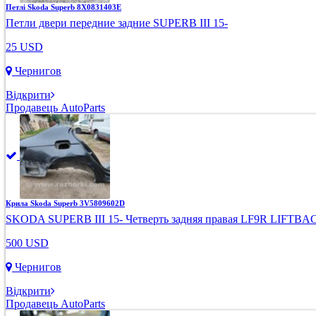
Петлі Skoda Superb 8X0831403E
Петли двери передние задние SUPERB III 15-
25 USD
Чернигов
Відкрити
Продавець AutoParts
Крила Skoda Superb 3V5809602D
SKODA SUPERB III 15- Четверть задняя правая LF9R LIFTBA
500 USD
Чернигов
Відкрити
Продавець AutoParts