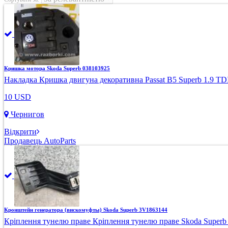
Кришка мотора Skoda Superb 038103925
Накладка Кришка двигуна декоративна Passat B5 Superb 1.9 TDI
10 USD
Чернигов
Відкрити
Продавець AutoParts
Кронштейн генератора (вискомуфты) Skoda Superb 3V1863144
Кріплення тунелю праве Кріплення тунелю праве Skoda Superb I