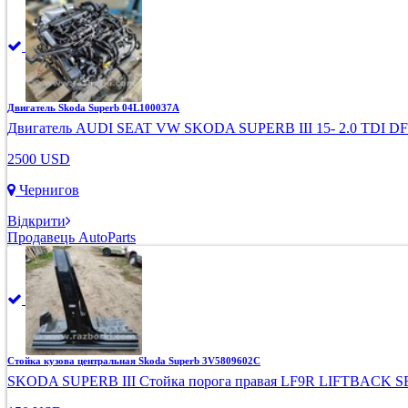
Двигатель Skoda Superb 04L100037A
Двигатель AUDI SEAT VW SKODA SUPERB III 15- 2.0 TDI 
2500 USD
Чернигов
Відкрити
Продавець AutoParts
Стойка кузова центральная Skoda Superb 3V5809602C
SKODA SUPERB III Стойка порога правая LF9R LIFTBACK 