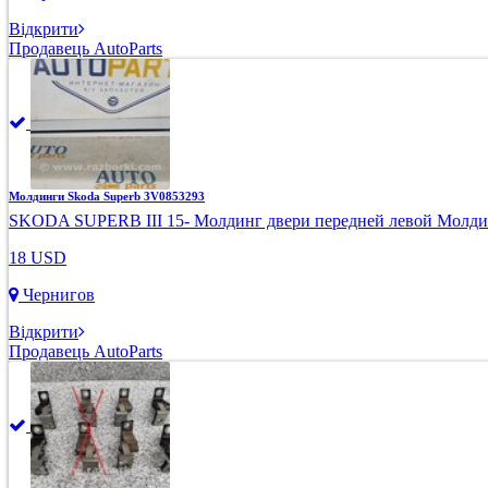
Відкрити
Продавець AutoParts
Молдинги Skoda Superb 3V0853293
SKODA SUPERB III 15- Молдинг двери передней левой Молдинг
18 USD
Чернигов
Відкрити
Продавець AutoParts