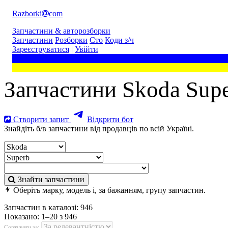
Razborki
com
Запчастини & авторозборки
Запчастини
Розборки
Сто
Коди з/ч
Зареєструватися
|
Увійти
Запчастини Skoda Sup
Створити запит
Відкрити бот
Знайдіть б/в запчастини від продавців по всій Україні.
Знайти запчастини
Оберіть марку, модель і, за бажанням, групу запчастин.
Запчастин в каталозі:
946
Показано:
1–20 з 946
Сортувати за: