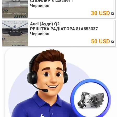
СПОЙЛЕР
81A825911
Чернигов
30 USD
Audi (Ауди) Q2
РЕШІТКА РАДІАТОРА
81A853037
Чернигов
50 USD