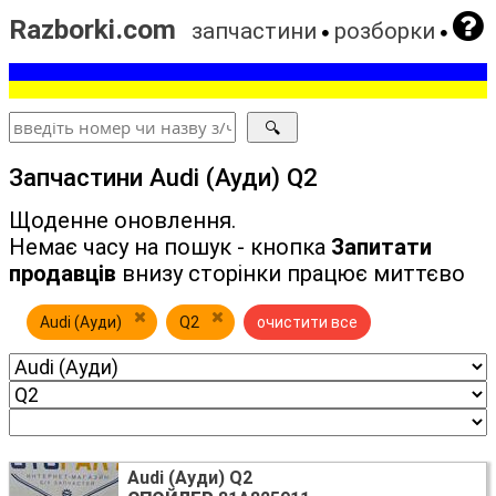
Razborki.com
запчастини
розборки
Запчастини Audi (Ауди) Q2
Щоденне оновлення.
Немає часу на пошук - кнопка
Запитати
продавців
внизу сторінки працює миттєво
Audi (Ауди)
Q2
очистити все
Audi (Ауди) Q2