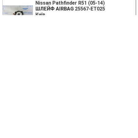
Nissan Pathfinder R51 (05-14)
ШЛЕЙФ AIRBAG
25567-ET025
Київ
75 USD
Nissan Pathfinder R51 (05-14)
КАТУШКА ЗАЖИГАНИЯ
22448-8J115
Київ
10 USD
Nissan Pathfinder R51 (05-14)
ДИСК ТОРМОЗНОЙ ПЕРЕДНИЙ
40206-
EA00A
Київ
20 USD
Nissan Pathfinder R51 (05-14)
РЫЧАГ ПЕРЕДНИЙ ВЕРХНИЙ
54525-
EA000
Київ
40 USD