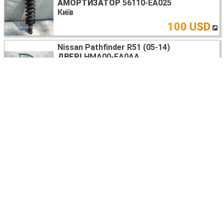
АМОРТИЗАТОР
56110-EA025
Київ
100 USD
Nissan Pathfinder R51 (05-14)
ДВЕРІ
HMA00-EA0AA
Київ
150 USD
Nissan Pathfinder R51 (05-14)
ДЕФЛЕКТОР РАДИАТОРА
21468-EB30A
Київ
10 USD
Nissan Pathfinder
ВСЕ НА ЗАПЧАСТИ
Киев
договорная
Nissan Pathfinder R51 (05-14)
ФОНАРЬ ЗАДНИЙ НАРУЖНЫЙ
26550-