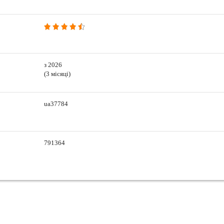
з 2026
(3 місяці)
ua37784
791364