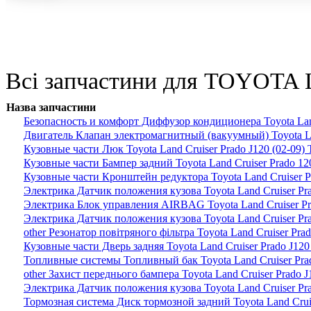
Всі запчастини для TOYOTA 
Назва запчастини
Безопасность и комфорт Диффузор кондиционера Toyota Land
Двигатель Клапан электромагнитный (вакуумный) Toyota Lan
Кузовные части Люк Toyota Land Cruiser Prado J120 (02-09)
Кузовные части Бампер задний Toyota Land Cruiser Prado 12
Кузовные части Кронштейн редуктора Toyota Land Cruiser Pr
Электрика Датчик положения кузова Toyota Land Cruiser Pra
Электрика Блок управления AIRBAG Toyota Land Cruiser Pra
Электрика Датчик положения кузова Toyota Land Cruiser Pra
other Резонатор повітряного фільтра Toyota Land Cruiser Pra
Кузовные части Дверь задняя Toyota Land Cruiser Prado J120
Топливные системы Топливный бак Toyota Land Cruiser Pra
other Захист переднього бампера Toyota Land Cruiser Prado J
Электрика Датчик положения кузова Toyota Land Cruiser Pra
Тормозная система Диск тормозной задний Toyota Land Cruis