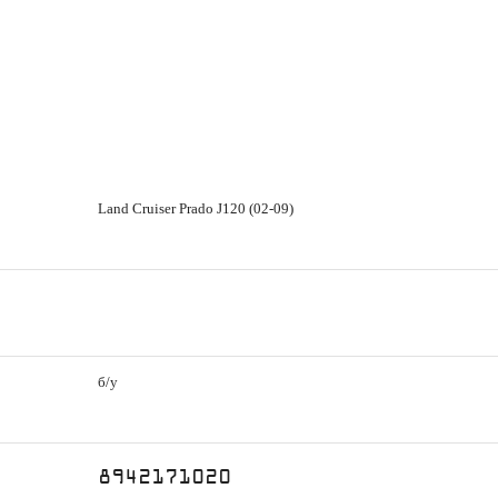
Land Cruiser Prado J120 (02-09)
б/у
8942171020