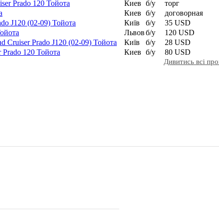
ser Prado 120 Тойота
Киев
б/у
торг
а
Киев
б/у
договорная
do J120 (02-09) Тойота
Київ
б/у
35 USD
Тойота
Львов
б/у
120 USD
d Cruiser Prado J120 (02-09) Тойота
Київ
б/у
28 USD
 Prado 120 Тойота
Киев
б/у
80 USD
Дивитись всі пр