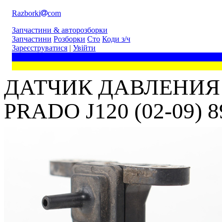
Razborki
com
Запчастини & авторозборки
Запчастини
Розборки
Сто
Коди з/ч
Зареєструватися
|
Увійти
ДАТЧИК ДАВЛЕНИЯ 
PRADO J120 (02-09) 