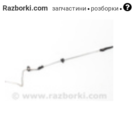
Razborki.com
запчастини
розборки