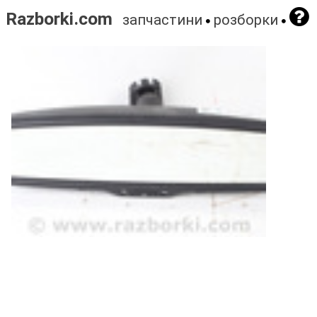
Razborki.com
запчастини
розборки