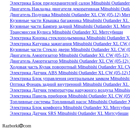
Электрика Блок предохранителей салон Mitsubishi Outland
Двигатель Накладка двигателя декоративная Mitsubishi Ou
Двигатель Подушка Mitsubishi Outlander XL CW (05-12) М
Кузовные части Крышка багажника Mitsubishi Outlander X
Кузовные части Бампер задний Mitsubishi Outlander XL Ми
Трансмиссия Кулиса Mitsubishi Outlander XL Митсубиши
Электрика Кнопка стеклоподьемника Mitsubishi Outlander
Электрика Катушка зажигания Mitsubishi Outlander XL CW
Кузовные части Стекло двери Mitsubishi Outlander XL CW 
Двигатель Амортизатор Mitsubishi Outlander XL CW (05-12
Двигатель Амортизатор Mitsubishi Outlander XL CW (05-12
Ходовая часть Кулак поворотный Mitsubishi Outlander XL 
Электрика Датчик ABS Mitsubishi Outlander XL CW (05-12
Электрика Блок управления центральным замком Mitsubish
Оптика Фонарь задний внутренний Mitsubishi Outlander X
Электрика Датчик температуры наружного воздуха Mitsubi
Электрика Панель приборов Mitsubishi Outlander XL CW (
Топливные системы Топливный насос Mitsubishi Outlander
Электрика Блок комфорта Mitsubishi Outlander XL Митсуби
Электрика Датчик SRS Mitsubishi Outlander XL Митсубиши
Razborki
com