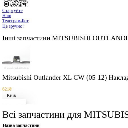
Стартуйте
Hаш
Телеграм-Бот
Це зручно!
Інші запчастини
MITSUBISHI OUTLANDER
Mitsubishi Outlander XL CW (05-12) Накл
621₴
Київ
Докладніше
Всі запчастини для MITSUBI
Назва запчастини