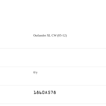
Outlander XL CW (05-12)
б/у
1860A578