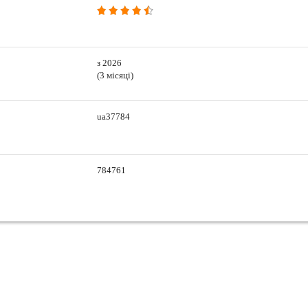
з 2026
(3 місяці)
ua37784
784761