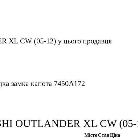
 XL CW (05-12)
у цього продавця
адка замка капота 7450A172
SHI OUTLANDER XL CW (05-12)
Місто
Стан
Ціна