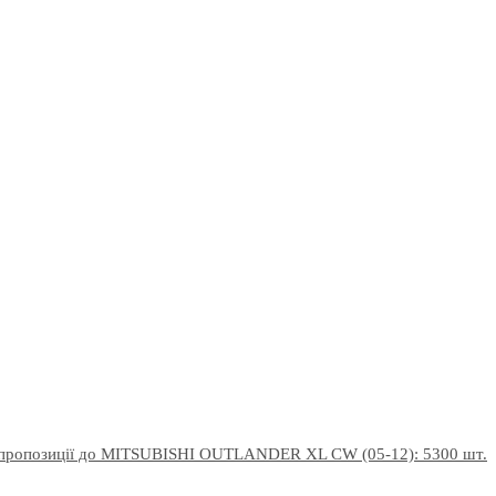
 пропозиції до MITSUBISHI OUTLANDER XL CW (05-12): 5300 шт.