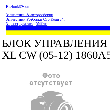
Razborki
com
Запчастини & авторозборки
Запчастини
Розборки
Сто
Коди з/ч
Зареєструватися
|
Увійти
БЛОК УПРАВЛЕНИЯ 
XL CW (05-12) 1860A