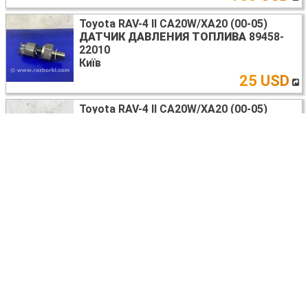
Toyota RAV-4 II CA20W/XA20 (00-05)
ДАТЧИК ДАВЛЕНИЯ ТОПЛИВА
89458-
22010
Київ
25 USD
Toyota RAV-4 II CA20W/XA20 (00-05)
ДАТЧИК УДАРА
89173-49245
Київ
9 USD
Toyota RAV-4 (00-05)
РУЛЕВАЯ РЕЙКА
4420042120
Киев
160 USD
Toyota RAV-4 (00-05)
КРОНШТЕЙН КРЕПЛЕНИЯ КУЛИСЫ КПП
3360828010
Киев