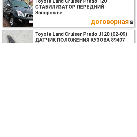
Toyota Land Cruiser Prado 120
СТАБИЛИЗАТОР ПЕРЕДНИЙ
Запорожье
договорная
Toyota Land Cruiser Prado J120 (02-09)
ДАТЧИК ПОЛОЖЕНИЯ КУЗОВА
89407-
50060
Київ
50 USD
Toyota Land Cruiser Prado J120 (02-09)
ТРАПЕЦІЯ СКЛООЧИСНИКІВ
85150-60260
Київ
80 USD
Toyota Land Cruiser Prado J120 (02-09)
НАКЛАДКА КРЫЛА (РАСШИРИТЕЛЬ
АРКИ)
75612-60111-B0
Київ
100 USD