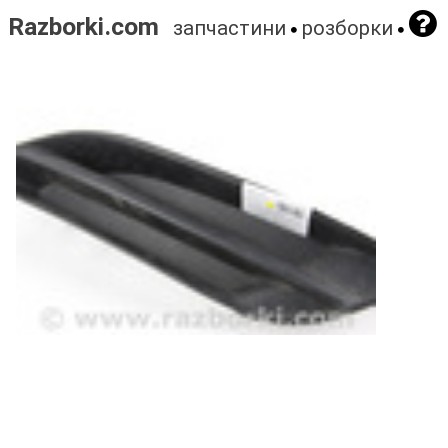
Razborki.com
запчастини
розборки