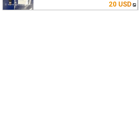
20 USD
Nissan X-Trail T31 (2007-2014)
ТОПЛИВНАЯ ТРУБКА
16446JG74A
Киев
13 USD
Nissan X-Trail T31 (2007-2014)
ПОДУШКА БЕЗОПАСНОСТИ (AIRBAG) В
РУЛЬ
K851MJG060
Киев
70 USD
Nissan X-Trail T31 (07-14)
ТУРБИНА
14411-00Q1C
Київ
160 USD
Nissan X-Trail T31 (2007-2014)
ПОДУШКА ДВИГАТЕЛЯ
11360JD70A
Киев