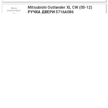
Mitsubishi Outlander XL CW (05-12)
РУЧКА ДВЕРИ
5716A086
Київ
12 USD
Mitsubishi Outlander XL CW (05-12)
ДАТЧИК ПОЛОЖЕНИЯ КУЗОВА
Київ
50 USD
Mitsubishi Outlander XL CW (05-12)
ПЕТЛЯ ДВЕРИ НИЖНЯЯ
5702A063
Київ
7 USD
Mitsubishi Outlander XL
КНОПКА СТЕКЛОПОДЪЕМНИКА
ДВЕРНАЯ
8608A183
Киев
5 USD