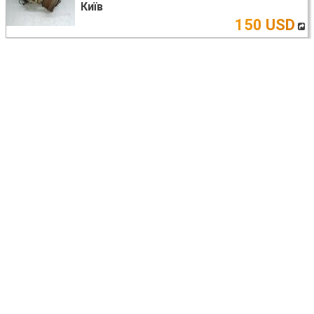
Київ
150 USD
Mitsubishi Outlander XL CW (05-12)
ДАТЧИК ABS
4670A031
Київ
18 USD
Mitsubishi Outlander XL CW (05-12)
ДАТЧИК ABS
4670A575
Київ
16 USD
Mitsubishi Outlander XL CW (05-12)
РЕШЕТКА ПЕРЕДНЕГО БАМПЕРА
6402A037
Київ
17 USD
Mitsubishi Outlander XL CW (05-12)
РУЛЕВАЯ РЕЙКА
MN100314