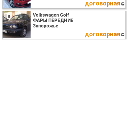
договорная
Volkswagen Golf
ФАРЫ ПЕРЕДНИЕ
Запорожье
договорная
Volkswagen Golf (все года выпуска)
ШАТУН
036198401C
Киев
40 USD
Volkswagen Golf (все года выпуска)
ГОЛОВКА БЛОКА
038103373c
Киев
150 USD
Volkswagen Golf
ПЕЧКА В СБОРЕ
Днепр (днепропетровск)
договорная