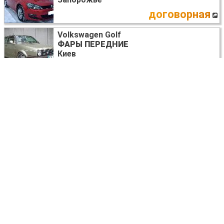
договорная
Volkswagen Golf
ФАРЫ ПЕРЕДНИЕ
Киев
договорная
Volkswagen Golf (все года выпуска)
МКПП (МЕХАНИЧЕСКАЯ КОРОБКА)
0A4300045F
Киев
торг
Volkswagen Golf
ПЛАФОН ОСВЕЩЕНИЯ ОСНОВНОЙ
Киев
договорная
Volkswagen Golf (все года выпуска)
ФОРСУНКА ТОПЛИВНАЯ
068130202,
kca30s44