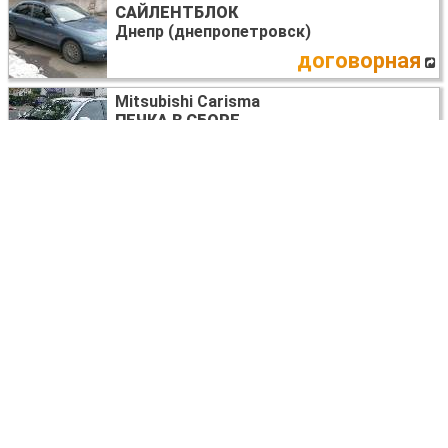
САЙЛЕНТБЛОК
Днепр (днепропетровск)
договорная
Mitsubishi Carisma
ПЕЧКА В СБОРЕ
Днепр (днепропетровск)
договорная
Mitsubishi Carisma
САЛОН ВЕСЬ КОМПЛЕКТ
Запорожье
договорная
Mitsubishi Carisma
ПРЕДОХРАНИТЕЛИ В АССОРТИМЕНТЕ
Киев
договорная
Mitsubishi Carisma
ВСЕ НА ЗАПЧАСТИ