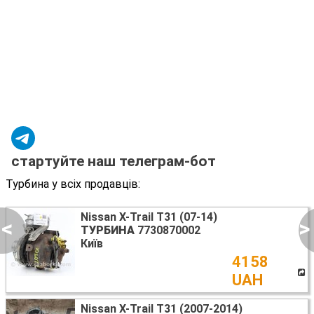
стартуйте наш телеграм-бот
Турбина у всіх продавців:
Nissan X-Trail T31 (07-14)
<
>
ТУРБИНА
7730870002
Київ
4158
UAH
Nissan X-Trail T31 (2007-2014)