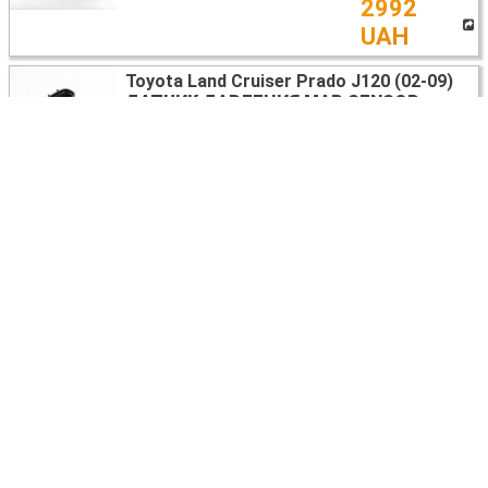
2992
UAH
Toyota Land Cruiser Prado J120 (02-09)
ДАТЧИК ДАВЛЕНИЯ MAP SENSOR
8942120210
Київ
1100
UAH
Toyota Land Cruiser Prado 120
ВСЕ НА ЗАПЧАСТИ
Киев
договорная
Toyota Land Cruiser Prado J120 (02-09)
СТЕКЛОПОДЪЁМНИК ПЕРЕДНИЙ
ЛЕВЫЙ ЭЛЕКТР (БЕЗ МОТОРЧИКА)
6980258010
Київ
1870