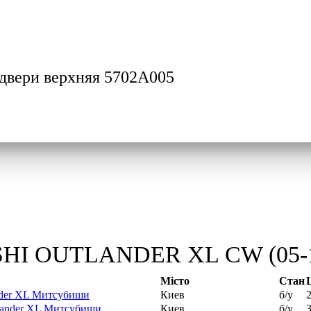
 двери верхняя 5702A005
SHI OUTLANDER XL CW (05-12)
Місто
Стан
nder XL Митсубиши
Киев
б/у
tlander XL Митсубиши
Киев
б/у