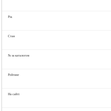
Рік
Стан
№ за каталогом
Рейтинг
На сайті