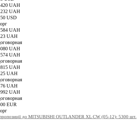
2420 UAH
1232 UAH
150 USD
торг
1584 UAH
423 UAH
договорная
3080 UAH
2574 UAH
договорная
1815 UAH
525 UAH
договорная
576 UAH
2992 UAH
договорная
300 EUR
торг
 пропозиції до MITSUBISHI OUTLANDER XL CW (05-12): 5300 шт.