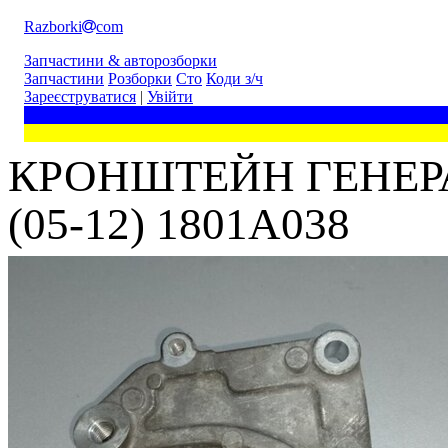
Razborki
com
Запчастини & авторозборки
Запчастини
Розборки
Сто
Коди з/ч
Зареєструватися
|
Увійти
КРОНШТЕЙН ГЕНЕРА
(05-12) 1801A038