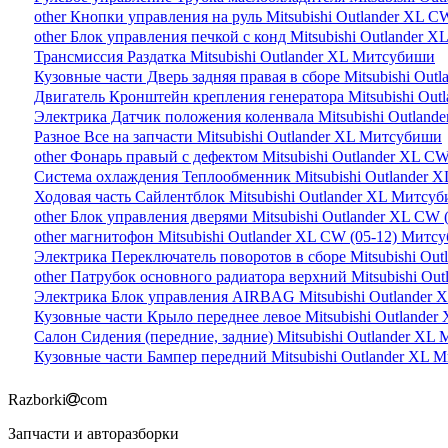
other Кнопки управления на руль Mitsubishi Outlander XL 
other Блок управления печкой с конд Mitsubishi Outlander
Трансмиссия Раздатка Mitsubishi Outlander XL Митсубиши
Кузовные части Дверь задняя правая в сборе Mitsubishi Ou
Двигатель Кронштейн крепления генератора Mitsubishi Ou
Электрика Датчик положения коленвала Mitsubishi Outlan
Разное Все на запчасти Mitsubishi Outlander XL Митсубиши
other Фонарь правый с дефектом Mitsubishi Outlander XL C
Система охлаждения Теплообменник Mitsubishi Outlander 
Ходовая часть Сайлентблок Mitsubishi Outlander XL Митсу
other Блок управления дверями Mitsubishi Outlander XL CW
other магнитофон Mitsubishi Outlander XL CW (05-12) Митс
Электрика Переключатель поворотов в сборе Mitsubishi Ou
other Патрубок основного радиатора верхний Mitsubishi Ou
Электрика Блок управления AIRBAG Mitsubishi Outlander
Кузовные части Крыло переднее левое Mitsubishi Outlande
Салон Сидения (передние, задние) Mitsubishi Outlander X
Кузовные части Бампер передний Mitsubishi Outlander XL
Razborki
com
Запчасти и авторазборки