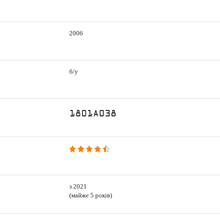
2006
б/у
1801A038
з 2021
(майже 5 років)