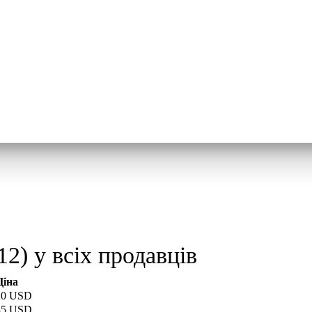
 у всіх продавців
Ціна
20 USD
35 USD