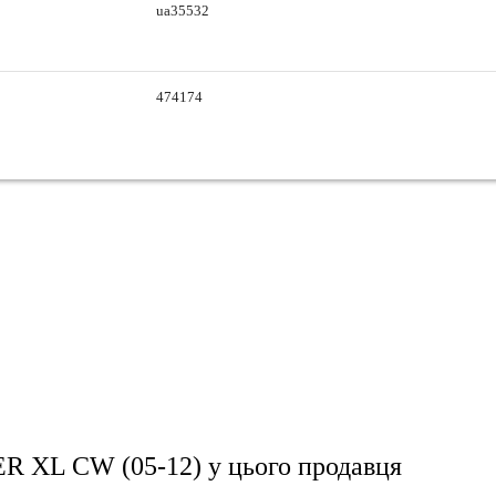
ua35532
474174
 XL CW (05-12)
у цього продавця