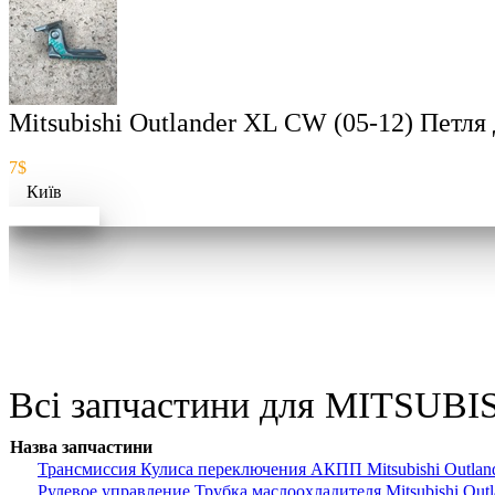
Mitsubishi Outlander XL CW (05-12) Петля
7$
Київ
Докладніше
Всі запчастини для MITSUBI
Назва запчастини
Трансмиссия Кулиса переключения АКПП Mitsubishi Outla
Рулевое управление Трубка маслоохладителя Mitsubishi Ou