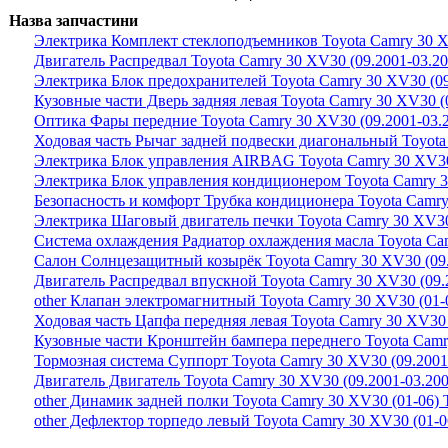
Назва запчастини
Электрика Комплект стеклоподъемников Toyota Camry 30 X
Двигатель Распредвал Toyota Camry 30 XV30 (09.2001-03.20
Электрика Блок предохранителей Toyota Camry 30 XV30 (09
Кузовные части Дверь задняя левая Toyota Camry 30 XV30 (
Оптика Фары передние Toyota Camry 30 XV30 (09.2001-03.
Ходовая часть Рычаг задней подвески диагональный Toyota
Электрика Блок управления AIRBAG Toyota Camry 30 XV30 
Электрика Блок управления кондиционером Toyota Camry 3
Безопасность и комфорт Трубка кондиционера Toyota Camry
Электрика Шаговый двигатель печки Toyota Camry 30 XV30
Система охлаждения Радиатор охлаждения масла Toyota Cam
Салон Солнцезащитный козырёк Toyota Camry 30 XV30 (09.
Двигатель Распредвал впускной Toyota Camry 30 XV30 (09.
other Клапан электромагнитный Toyota Camry 30 XV30 (01-
Ходовая часть Цапфа передняя левая Toyota Camry 30 XV30 
Кузовные части Кронштейн бампера переднего Toyota Camry
Тормозная система Суппорт Toyota Camry 30 XV30 (09.2001
Двигатель Двигатель Toyota Camry 30 XV30 (09.2001-03.200
other Динамик задней полки Toyota Camry 30 XV30 (01-06) 
other Дефлектор торпедо левый Toyota Camry 30 XV30 (01-0