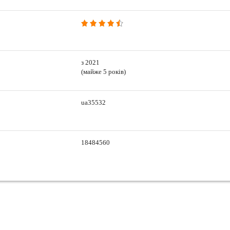
з 2021
(майже 5 років)
ua35532
18484560