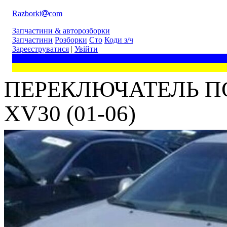
Razborki
com
Запчастини & авторозборки
Запчастини
Розборки
Сто
Коди з/ч
Зареєструватися
|
Увійти
ПЕРЕКЛЮЧАТЕЛЬ ПО
XV30 (01-06)