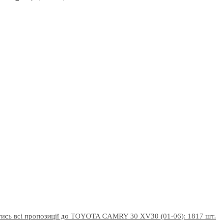
ись всі пропозиції до TOYOTA CAMRY 30 XV30 (01-06): 1817 шт.