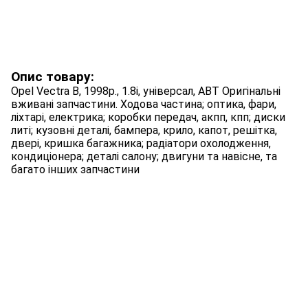
Опис товару:
Opel Vectra B, 1998р., 1.8i, універсал, АВТ Оригінальні
вживані запчастини. Ходова частина; оптика, фари,
ліхтарі, електрика; коробки передач, акпп, кпп; диски
литі; кузовні деталі, бампера, крило, капот, решітка,
двері, кришка багажника; радіатори охолодження,
кондиціонера; деталі салону; двигуни та навісне, та
багато інших запчастини