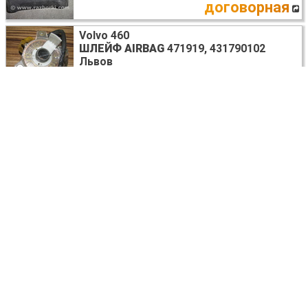
договорная
Volvo 460
ШЛЕЙФ AIRBAG
471919, 431790102
Львов
договорная
Volvo 460
КОРЗИНА СЦЕПЛЕНИЯ
Запорожье
1500
UAH
Volvo 460
КРЫЛО ПЕРЕДНЕЕ ПРАВОЕ
Львов
договорная
Volvo 460
БЛОК ЦИЛИНДРОВ
Львов