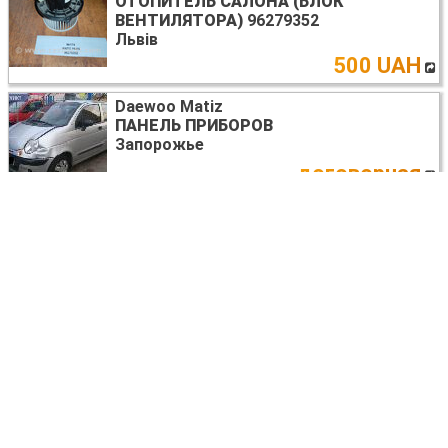
ОТОПИТЕЛЬ САЛОНА (БЛОК
ВЕНТИЛЯТОРА)
96279352
Львів
500 UAH
Daewoo Matiz
ПАНЕЛЬ ПРИБОРОВ
Запорожье
договорная
Daewoo Matiz
ПЕЧКА В СБОРЕ
Днепр (днепропетровск)
договорная
Daewoo Matiz
СТАБИЛИЗАТОР ЗАДНИЙ
Киев
договорная
Daewoo Matiz