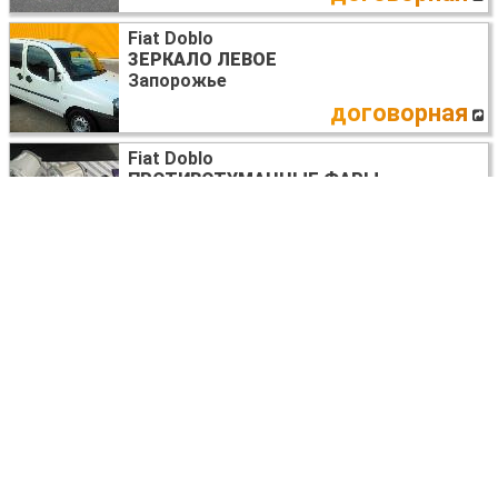
Fiat Doblo
ЗЕРКАЛО ЛЕВОЕ
Запорожье
договорная
Fiat Doblo
ПРОТИВОТУМАННЫЕ ФАРЫ
Киев
договорная
Fiat Doblo
КРЫЛО ПЕРЕДНЕЕ ЛЕВОЕ
Днепр (днепропетровск)
договорная
Fiat Doblo
БЛОК УПРАВЛЕНИЯ AIRBAG
46819774,
550903400
Львов
15 USD