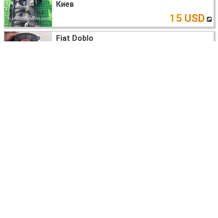
Киев
15 USD
Fiat Doblo
БЛОК КНОПОК В ТОРПЕДО
Запорожье
1900
UAH
Fiat Doblo
БЛОК УПРАВЛЕНИЯ AIRBAG
46825499
Львов
10 USD
Fiat Doblo
МКПП (МЕХАНИЧЕСКАЯ КОРОБКА)
Киев
договорная
Fiat Doblo
ВСЕ НА ЗАПЧАСТИ