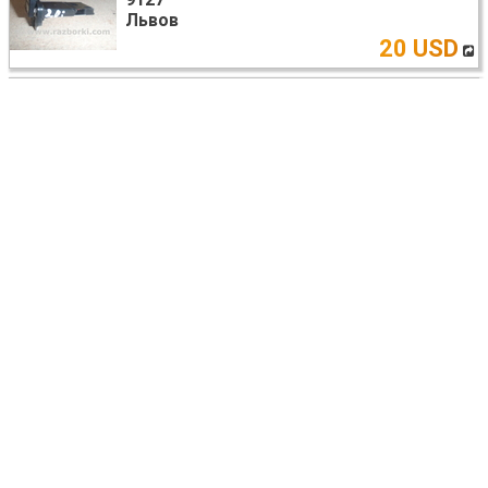
Львов
20 USD
Honda Accord (різне)
КАРДАН РУЛЕВОГО УПРАВЛЕНИЯ
53200-
T2A-A21
Чернигов
35 USD
Honda Accord
САЛОН ВЕСЬ КОМПЛЕКТ
Одесса
договорная
Honda Accord (все модели)
БЕНЗОНАСОС ЭЛЕКТРИЧЕСКИЙ
17045TA0000
Киев
50 USD
Honda Accord