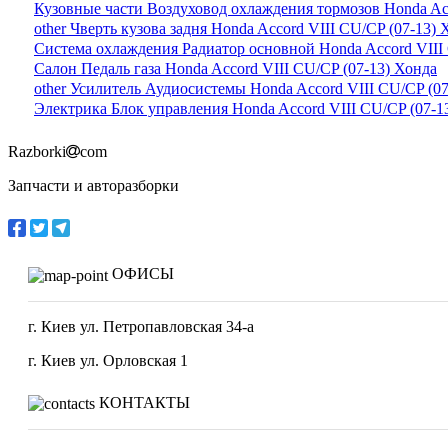
Кузовные части Воздуховод охлаждения тормозов Honda Acc
other Чверть кузова задня Honda Accord VIII CU/CP (07-13) 
Система охлаждения Радиатор основной Honda Accord VIII 
Салон Педаль газа Honda Accord VIII CU/CP (07-13) Хонда
other Усилитель Аудиосистемы Honda Accord VIII CU/CP (0
Электрика Блок управления Honda Accord VIII CU/CP (07-1
Razborki
com
Запчасти и авторазборки
ОФИСЫ
г. Киев ул. Петропавловская 34-а
г. Киев ул. Орловская 1
КОНТАКТЫ