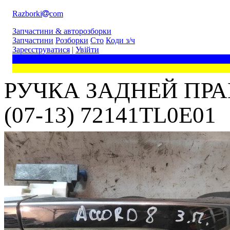
Razborki
com
Запчастини & авторозборки
Запчастини
Розборки
Сто
Коди з/ч
Зареєструватися
|
Увійти
РУЧКА ЗАДНЕЙ ПРА
(07-13) 72141TL0E01