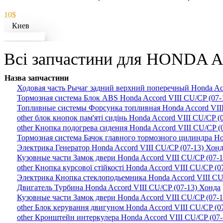
10$
Киев
Докладніше
Всі запчастини для HONDA AC
Назва запчастини
Ходовая часть Рычаг задний верхний поперечный Honda Acc
Тормозная система Блок ABS Honda Accord VIII CU/CP (07-
Топливные системы Форсунка топливная Honda Accord VIII
other блок кнопок пам'яті сидінь Honda Accord VIII CU/CP (
other Кнопка подогрева сидения Honda Accord VIII CU/CP (
Тормозная система Бачок главного тормозного цилиндра Ho
Электрика Генератор Honda Accord VIII CU/CP (07-13) Хон
Кузовные части Замок двери Honda Accord VIII CU/CP (07-
other Кнопка курсової стійкості Honda Accord VIII CU/CP (0
Электрика Кнопка стеклоподьемника Honda Accord VIII CU
Двигатель Турбина Honda Accord VIII CU/CP (07-13) Хонда
Кузовные части Замок двери Honda Accord VIII CU/CP (07-
other Блок керування двигуном Honda Accord VIII CU/CP (0
other Кронштейн интеркулера Honda Accord VIII CU/CP (07