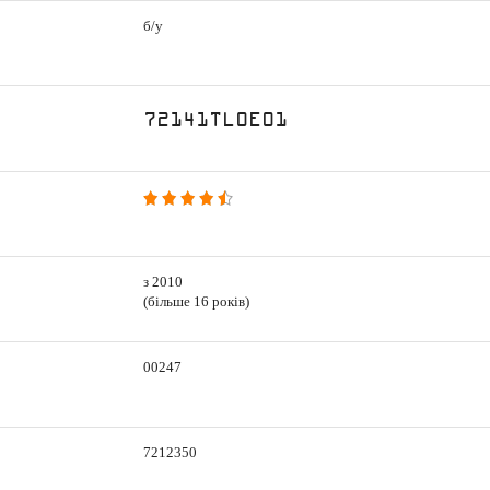
б/у
72141TL0E01
з 2010
(більше 16 років)
00247
7212350