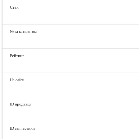
Стан
№ за каталогом
Рейтинг
На сайті
ID продавця
ID запчастини