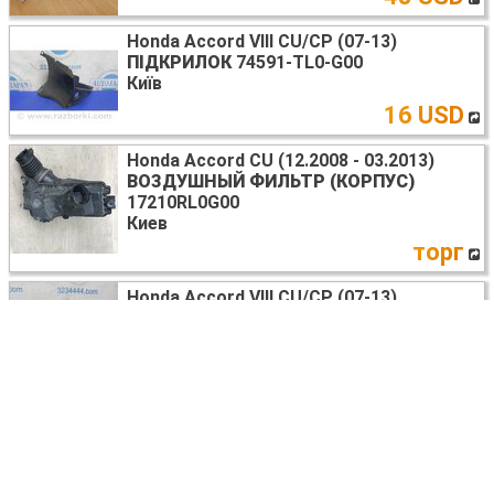
Honda Accord VIII CU/CP (07-13)
ПІДКРИЛОК
74591-TL0-G00
Київ
16 USD
Honda Accord CU (12.2008 - 03.2013)
ВОЗДУШНЫЙ ФИЛЬТР (КОРПУС)
17210RL0G00
Киев
торг
Honda Accord VIII CU/CP (07-13)
СКЛОПІДЙОМНИК
72210-TL0-003
Київ
30 USD
Honda Accord VIII CU/CP (07-13)
ДАТЧИК ABS
Київ
15 USD