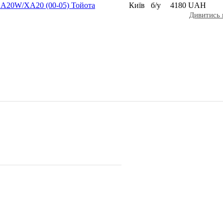
CA20W/XA20 (00-05) Тойота
Київ
б/у
4180 UAH
Дивитись 