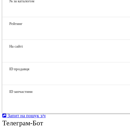
№ за каталогом
Рейтинг
На сайті
ID продавця
ID запчастини
Запит на пошук з/ч
Телеграм-Бот