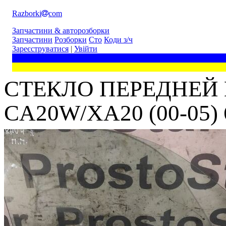
Razborki
com
Запчастини & авторозборки
Запчастини
Розборки
Сто
Коди з/ч
Зареєструватися
|
Увійти
СТЕКЛО ПЕРЕДНЕЙ 
CA20W/XA20 (00-05) 