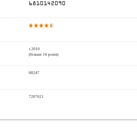
6810142090
з 2010
(більше 16 років)
00247
7207621