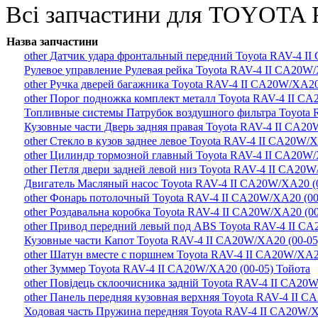
Всі запчастини для TOYOTA R
Назва запчастини
other Датчик удара фронтальный передний Toyota RAV-4 I
Рулевое управление Рулевая рейка Toyota RAV-4 II CA20W/
other Ручка дверей багажника Toyota RAV-4 II CA20W/XA20
other Порог подножка комплект металл Toyota RAV-4 II CA
Топливные системы Патрубок воздушного фильтра Toyota 
Кузовные части Дверь задняя правая Toyota RAV-4 II CA20
other Стекло в кузов заднее левое Toyota RAV-4 II CA20W/
other Цилиндр тормозной главный Toyota RAV-4 II CA20W/
other Петля двери задней левой низ Toyota RAV-4 II CA20W
Двигатель Масляный насос Toyota RAV-4 II CA20W/XA20 (0
other Фонарь потолочный Toyota RAV-4 II CA20W/XA20 (00
other Роздавальна коробка Toyota RAV-4 II CA20W/XA20 (00
other Привод передний левый под ABS Toyota RAV-4 II CA
Кузовные части Капот Toyota RAV-4 II CA20W/XA20 (00-05
other Шатун вместе с поршнем Toyota RAV-4 II CA20W/XA2
other Зуммер Toyota RAV-4 II CA20W/XA20 (00-05) Тойота
other Повідець склоочисника задній Toyota RAV-4 II CA20
other Панель передняя кузовная верхняя Toyota RAV-4 II C
Ходовая часть Пружина передняя Toyota RAV-4 II CA20W/X