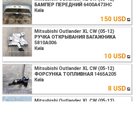
БАМПЕР ПЕРЕДНИЙ
6400A473HC
Київ
150 USD
Mitsubishi Outlander XL CW (05-12)
РУЧКА ОТКРЫВАНИЯ БАГАЖНИКА
5810A006
Київ
10 USD
Mitsubishi Outlander XL CW (05-12)
ФОРСУНКА ТОПЛИВНАЯ
1465A205
Київ
8 USD
Mitsubishi Outlander XL CW (05-12)
ПАНЕЛЬ ПЕРЕДНЯЯ ВЕРХНЯЯ
5256A611
Київ
70 USD
Mitsubishi Outlander XL CW (05-12)