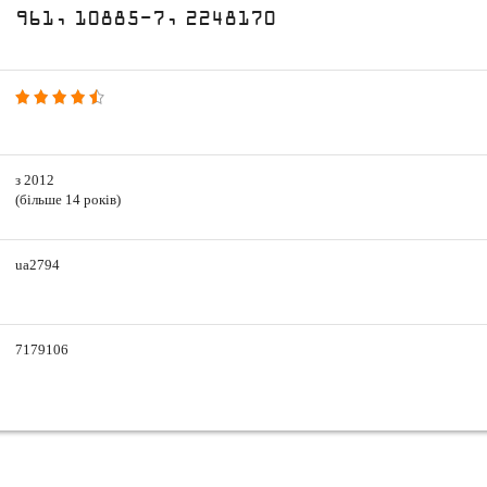
961, 10885-7, 2248170
з 2012
(більше 14 років)
ua2794
7179106