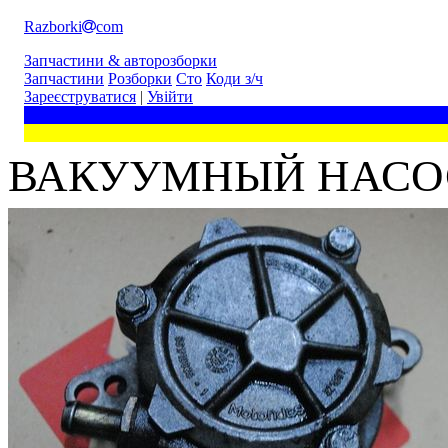
Razborki
com
Запчастини & авторозборки
Запчастини
Розборки
Сто
Коди з/ч
Зареєструватися
|
Увійти
ВАКУУМНЫЙ НАСОС BM