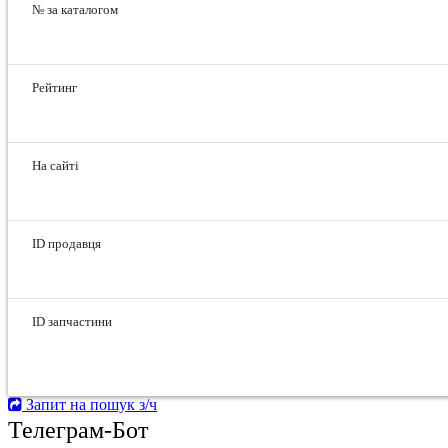
№ за каталогом
Рейтинг
На сайті
ID продавця
ID запчастини
Запит на пошук з/ч
Телеграм-Бот