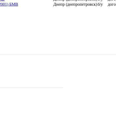
2001) БМВ
Днепр (днепропетровск)
б/у
дого