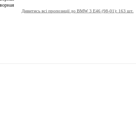
ворная
Дивитись всі пропозиції до BMW 3 E46 (98-01): 163 шт.